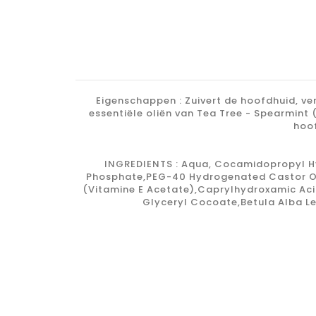
Eigenschappen : Zuivert de hoofdhuid, ve
essentiële oliën van Tea Tree - Spearmint
hoof
INGREDIENTS :
Aqua, Cocamidopropyl Hy
Phosphate,PEG-40 Hydrogenated Castor Oil
(Vitamine E Acetate),Caprylhydroxamic Acid
Glyceryl Cocoate,Betula Alba L