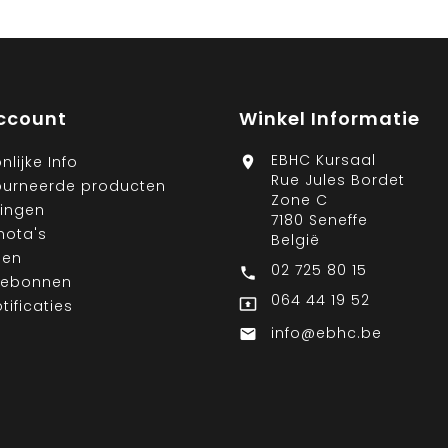
ccount
Winkel Informatie
EBHC Kursaal
nlijke Info

Rue Jules Bordet
ourneerde producten
Zone C
lingen
7180 Seneffe
nota's
België
sen
02 725 80 15

ebonnen
064 44 19 52

tificaties
info@ebhc.be
