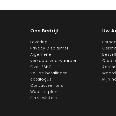
Ons Bedrijf
Uw A
Levering
Persoo
Privacy Disclaimer
Geret
Algemene
Bestel
verkoopsvoorwaarden
Credit
Over EBHC
Adres
Veilige betalingen
Waard
catalogus
Mijn no
Contacteer ons
Website plan
Onze winkels