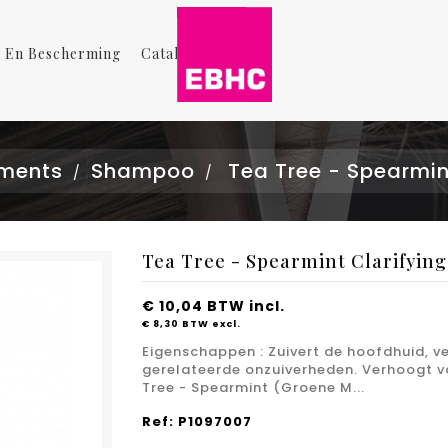
g En Bescherming
Catalogus
ements
Shampoo
Tea Tree - Spearmi
Tea Tree - Spearmint Clarifyin
€ 10,04
BTW incl.
€ 8,30
BTW excl.
Eigenschappen : Zuivert de hoofdhuid, v
gerelateerde onzuiverheden. Verhoogt vo
Tree - Spearmint (Groene M...
Ref: P1097007