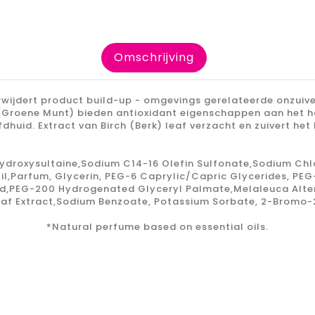
Omschrijving
rwijdert product build-up - omgevings gerelateerde onzuiv
 (Groene Munt) bieden antioxidant eigenschappen aan het h
dhuid. Extract van Birch (Berk) leaf verzacht en zuivert het
droxysultaine,Sodium C14-16 Olefin Sulfonate,Sodium Chl
,Parfum, Glycerin, PEG-6 Caprylic/Capric Glycerides, PE
,PEG-200 Hydrogenated Glyceryl Palmate,Melaleuca Alterni
eaf Extract,Sodium Benzoate, Potassium Sorbate, 2-Bromo-2
*Natural perfume based on essential oils.