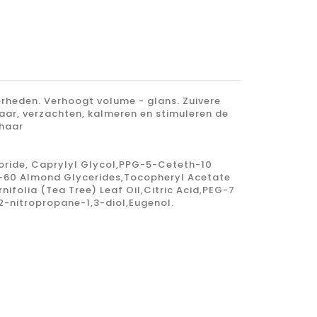
erheden. Verhoogt volume - glans. Zuivere
aar, verzachten, kalmeren en stimuleren de
 haar
oride, Caprylyl Glycol,PPG-5-Ceteth-10
G-60 Almond Glycerides,Tocopheryl Acetate
folia (Tea Tree) Leaf Oil,Citric Acid,PEG-7
-nitropropane-1,3-diol,Eugenol.