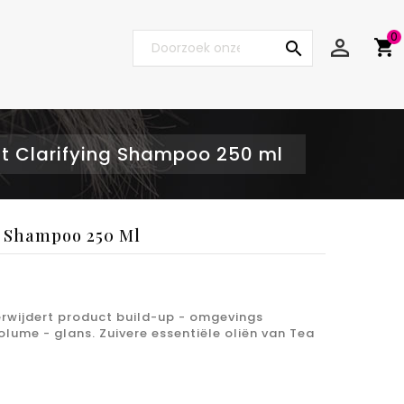
0


nt Clarifying Shampoo 250 ml
g Shampoo 250 Ml
erwijdert product build-up - omgevings
lume - glans. Zuivere essentiële oliën van Tea