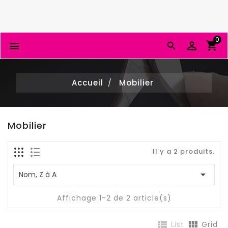
0


Accueil
Mobilier
Mobilier
Il y a 2 produits.

Nom, Z à A
Affichage 1-2 de 2 article(s)


List
Grid