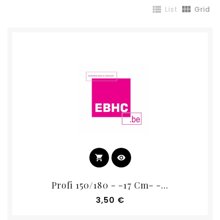


List
Grid
shopping_cart
visibility
Profi 150/180 - -17 Cm- -...
Prix
3,50 €