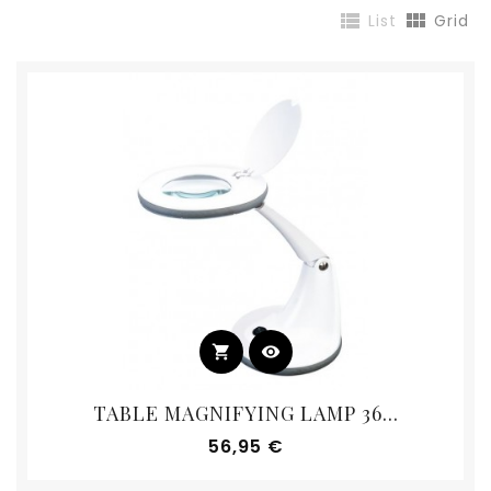


List
Grid
shopping_cart
visibility
TABLE MAGNIFYING LAMP 36...
Prix
56,95 €