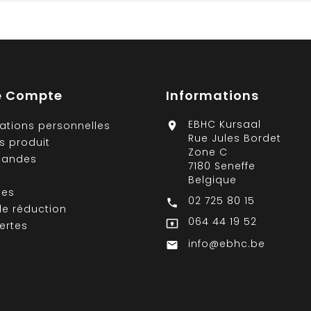
e Compte
Informations
EBHC Kursaal
ations personnelles

Rue Jules Bordet
s produit
Zone C
andes
7180 Seneffe
Belgique
ses
02 725 80 15

e réduction
064 44 19 52

ertes
info@ebhc.be
