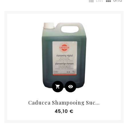


List
Grid
shopping_cart
visibility
Caducea Shampooing Suc...
Prix
45,10 €