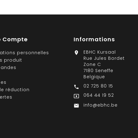
e Compte
Informations
EBHC Kursaal
ations personnelles

Rue Jules Bordet
s produit
Zone C
andes
7180 Seneffe
Belgique
ses
02 725 80 15

e réduction
064 44 19 52

ertes
info@ebhc.be
