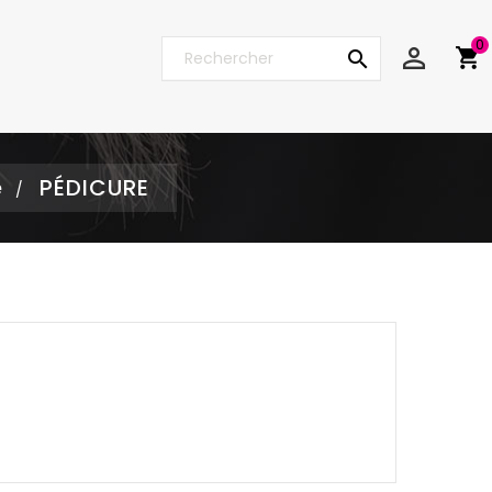
0


e
PÉDICURE